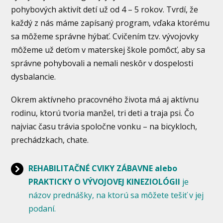
pohybových aktivít detí už od 4 – 5 rokov. Tvrdí, že
každý z nás máme zapísaný program, vďaka ktorému
sa môžeme správne hýbať. Cvičením tzv. vývojovky
môžeme už deťom v materskej škole pomôcť, aby sa
správne pohybovali a nemali neskôr v dospelosti
dysbalancie.
Okrem aktívneho pracovného života má aj aktívnu
rodinu, ktorú tvoria manžel, tri deti a traja psi. Čo
najviac času trávia spoločne vonku – na bicykloch,
prechádzkach, chate.
REHABILITAČNÉ CVIKY ZÁBAVNE alebo
PRAKTICKY O VÝVOJOVEJ KINEZIOLÓGII
je
názov prednášky, na ktorú sa môžete tešiť v jej
podaní.