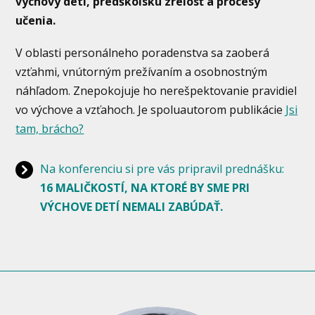
výchovy detí, predškolskú zrelosť a procesy
učenia.
V oblasti personálneho poradenstva sa zaoberá
vzťahmi, vnútorným prežívaním a osobnostným
náhľadom. Znepokojuje ho nerešpektovanie pravidiel
vo výchove a vzťahoch.
Je spoluautorom publikácie
Jsi
tam, brácho?
Na konferenciu si pre vás pripravil prednášku:
16 MALIČKOSTÍ, NA KTORÉ BY SME PRI
VÝCHOVE DETÍ NEMALI ZABÚDAŤ.