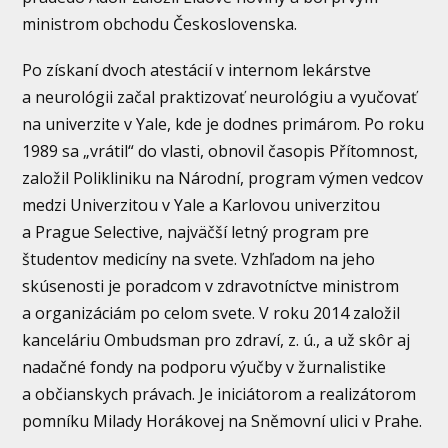
ministrom obchodu Československa.
Po získaní dvoch atestácií v internom lekárstve
a neurológii začal praktizovať neurológiu a vyučovať
na univerzite v Yale, kde je dodnes primárom. Po roku
1989 sa „vrátil“ do vlasti, obnovil časopis Přítomnost,
založil Polikliniku na Národní, program výmen vedcov
medzi Univerzitou v Yale a Karlovou univerzitou
a Prague Selective, najväčší letný program pre
študentov medicíny na svete. Vzhľadom na jeho
skúsenosti je poradcom v zdravotníctve ministrom
a organizáciám po celom svete. V roku 2014 založil
kanceláriu Ombudsman pro zdraví, z. ú., a už skôr aj
nadačné fondy na podporu výučby v žurnalistike
a občianskych právach. Je iniciátorom a realizátorom
pomníku Milady Horákovej na Sněmovní ulici v Prahe.