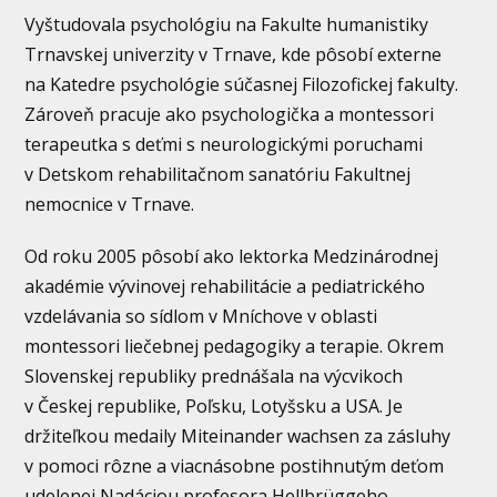
Vyštudovala psychológiu na Fakulte humanistiky
Trnavskej univerzity v Trnave, kde pôsobí externe
na Katedre psychológie súčasnej Filozofickej fakulty.
Zároveň pracuje ako psychologička a montessori
terapeutka s deťmi s neurologickými poruchami
v Detskom rehabilitačnom sanatóriu Fakultnej
nemocnice v Trnave.
Od roku 2005 pôsobí ako lektorka Medzinárodnej
akadémie vývinovej rehabilitácie a pediatrického
vzdelávania so sídlom v Mníchove v oblasti
montessori liečebnej pedagogiky a terapie. Okrem
Slovenskej republiky prednášala na výcvikoch
v Českej republike, Poľsku, Lotyšsku a USA. Je
držiteľkou medaily Miteinander wachsen za zásluhy
v pomoci rôzne a viacnásobne postihnutým deťom
udelenej Nadáciou profesora Hellbrüggeho.