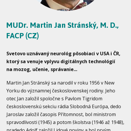
MUDr. Martin Jan Stránský, M. D.,
FACP (CZ)
Svetovo uznávaný neurológ pôsobiaci v USA i ČR,
ktorý sa venuje vplyvu digitálnych technológií
na mozog, učenie, správanie...
Martin Jan Stránský sa narodil v roku 1956 v New
Yorku do významnej československej rodiny. Jeho
otec Jan založil spoločne s Pavlom Tigridom
československú sekciu rádia Slobodná Európa, dedo
Jaroslav založil časopis Přítomnost, bol ministrom
spravodlivosti (1945) a potom školstva (1946 až 1948),
pradedo Adolf založil Lidové noviny a bol prvým