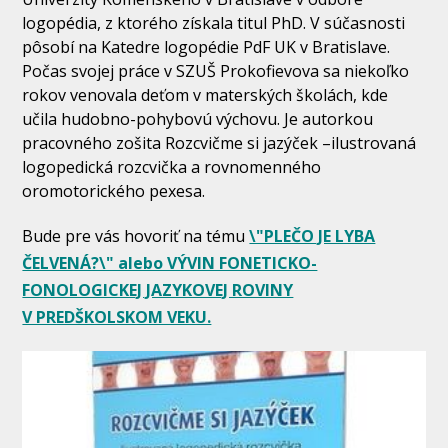
logopédia, z ktorého získala titul PhD. V súčasnosti
pôsobí na Katedre logopédie PdF UK v Bratislave.
Počas svojej práce v SZUŠ Prokofievova sa niekoľko
rokov venovala deťom v materských školách, kde
učila hudobno-pohybovú výchovu. Je autorkou
pracovného zošita Rozcvičme si jazýček –ilustrovaná
logopedická rozcvička a rovnomenného
oromotorického pexesa.
Bude pre vás hovoriť na tému
\"PLEČO JE LYBA
ČELVENÁ?\" alebo VÝVIN FONETICKO-
FONOLOGICKEJ JAZYKOVEJ ROVINY
V PREDŠKOLSKOM VEKU.