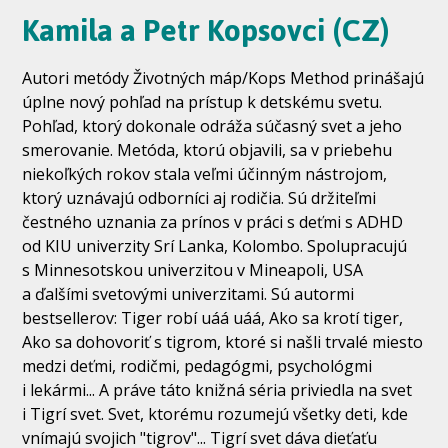
Kamila a Petr Kopsovci (CZ)
Autori metódy Životných máp/Kops Method prinášajú
úplne nový pohľad na prístup k detskému svetu.
Pohľad, ktorý dokonale odráža súčasný svet a jeho
smerovanie. Metóda, ktorú objavili, sa v priebehu
niekoľkých rokov stala veľmi účinným nástrojom,
ktorý uznávajú odborníci aj rodičia. Sú držiteľmi
čestného uznania za prínos v práci s deťmi s ADHD
od KIU univerzity Srí Lanka, Kolombo. Spolupracujú
s Minnesotskou univerzitou v Mineapoli, USA
a ďalšími svetovými univerzitami. Sú autormi
bestsellerov: Tiger robí uáá uáá, Ako sa krotí tiger,
Ako sa dohovoriť s tigrom, ktoré si našli trvalé miesto
medzi deťmi, rodičmi, pedagógmi, psychológmi
i lekármi... A práve táto knižná séria priviedla na svet
i Tigrí svet. Svet, ktorému rozumejú všetky deti, kde
vnímajú svojich "tigrov"... Tigrí svet dáva dieťaťu