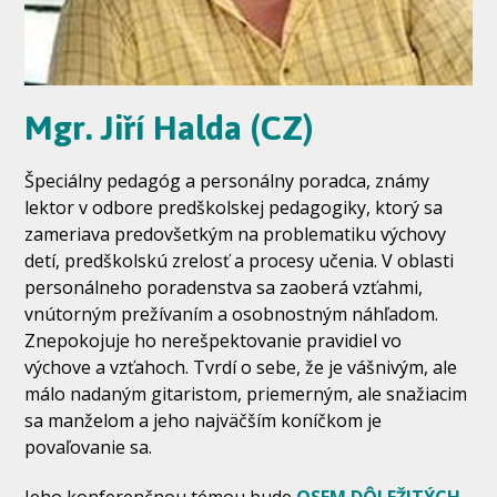
Mgr. Jiří Halda (CZ)
Špeciálny pedagóg a personálny poradca, známy
lektor v odbore predškolskej pedagogiky, ktorý sa
zameriava predovšetkým na problematiku výchovy
detí, predškolskú zrelosť a procesy učenia. V oblasti
personálneho poradenstva sa zaoberá vzťahmi,
vnútorným prežívaním a osobnostným náhľadom.
Znepokojuje ho nerešpektovanie pravidiel vo
výchove a vzťahoch. Tvrdí o sebe, že je vášnivým, ale
málo nadaným gitaristom, priemerným, ale snažiacim
sa manželom a jeho najväčším koníčkom je
povaľovanie sa.