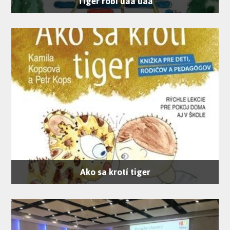
Tiger robí uáá uáá
Ako sa krotí tiger