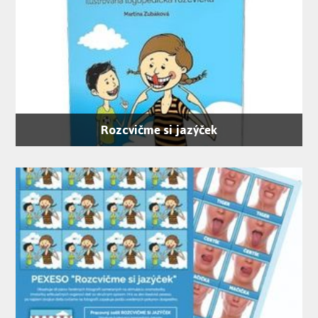
Rozcvičme si jazýček