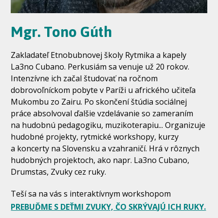
Mgr. Tono Gúth
Zakladateľ Etnobubnovej školy Rytmika a kapely
La3no Cubano. Perkusiám sa venuje už 20 rokov.
Intenzívne ich začal študovať na ročnom
dobrovoľníckom pobyte v Paríži u afrického učiteľa
Mukombu zo Zairu. Po skončení štúdia sociálnej
práce absolvoval ďalšie vzdelávanie so zameraním
na hudobnú pedagogiku, muzikoterapiu... Organizuje
hudobné projekty, rytmické workshopy, kurzy
a koncerty na Slovensku a vzahraničí. Hrá v rôznych
hudobných projektoch, ako napr. La3no Cubano,
Drumstas, Zvuky cez ruky.
Teší sa na vás s interaktívnym workshopom
PREBUĎME S DEŤMI ZVUKY, ČO SKRÝVAJÚ ICH RUKY.