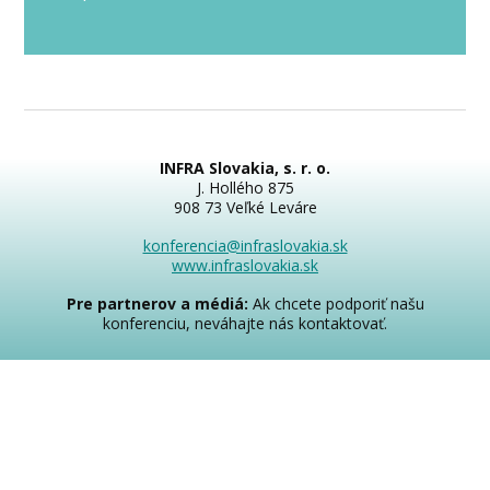
INFRA Slovakia, s. r. o.
J. Hollého 875
908 73 Veľké Leváre
konferencia@infraslovakia.sk
www.infraslovakia.sk
Pre partnerov a médiá:
Ak chcete podporiť našu
konferenciu, neváhajte nás kontaktovať.