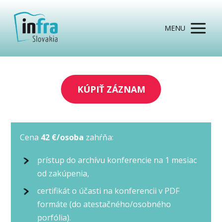
MENU
KÚPIŤ ZÁZNAM
Cena
42 €/osoba
zahŕňa:
prístup do archívu konferencie na 1 mesiac
od zakúpenia,
certifikát o účasti na konferencii v PDF
formáte (do atestačného/osobného
porfólia).