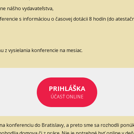
lne nášho vydavateľstva,
nferencie s informáciou o časovej dotácii 8 hodín (do atesta
 z vysielania konferencie na mesiac.
PRIHLÁŠKA
ÚČASŤ ONLINE
a konferenciu do Bratislavy, a preto sme sa rozhodli ponúkn
pohodlia domova či z práce. Nie je potrebné byť online v de