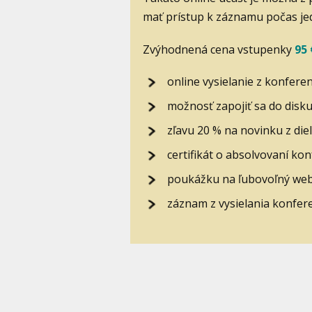
mať prístup k záznamu počas je
Zvýhodnená cena vstupenky
95
online vysielanie z konferen
možnosť zapojiť sa do disku
zľavu 20 % na novinku z die
certifikát o absolvovaní ko
poukážku na ľubovoľný webi
záznam z vysielania konfer