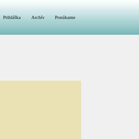
Prihláška
Archív
Ponúkame