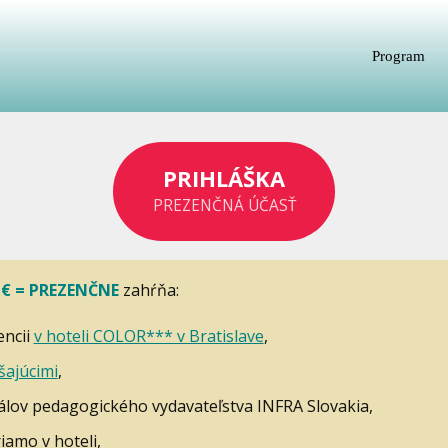
Program
PRIHLÁŠKA
PREZENČNÁ ÚČASŤ
 €
= PREZENČNE
zahŕňa:
encii
v hoteli COLOR*** v Bratislave
,
šajúcimi
,
iálov pedagogického vydavateľstva INFRA Slovakia,
iamo v hoteli,