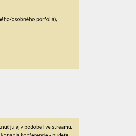
čného/osobného porfólia),
uť ju aj v podobe live streamu.
ň konania konferencie - budete