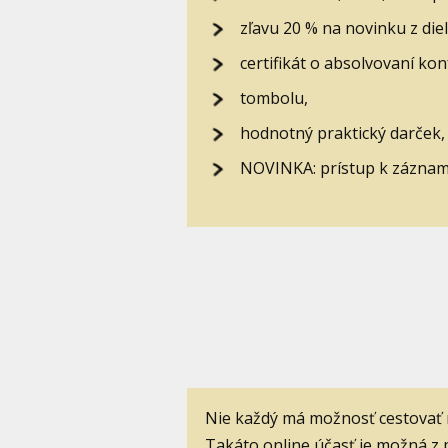
zľavu 20 % na novinku z die
certifikát o absolvovaní ko
tombolu,
hodnotný praktický darček,
NOVINKA: prístup k záznamu
Nie každý má možnosť cestovať n
Takáto online účasť je možná z 