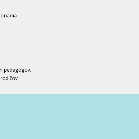
konania.
ch pedagógov,
rodičov.