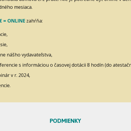
dného mesiaca.
 €
= ONLINE
zahŕňa:
cie,
sie,
lne nášho vydavateľstva,
nferencie s informáciou o časovej dotácii 8 hodín (do atesta
nár v r. 2024,
encie.
PODMIENKY