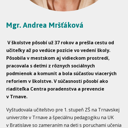
Mgr. Andrea Mršťáková
V školstve pôsobí už 37 rokov a prešla cestu od
učiteľky až po vedúce pozície vo vedení školy.
Pôsobila v mestskom aj vidieckom prostredí,
pracovala s deťmi z rôznych sociálnych
podmienok a komunít a bola súčasťou viacerých
reforiem v školstve. V súčasnosti pôsobí ako
riaditeľka Centra poradenstva a prevencie
v Trnave.
Vyštudovala učiteľstvo pre 1. stupeň ZŠ na Trnavskej
univerzite v Trnave a špeciálnu pedagogiku na UK
v Bratislave so zameraním na deti s poruchami učenia