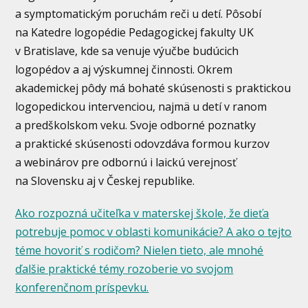
a symptomatickým poruchám reči u detí. Pôsobí
na Katedre logopédie Pedagogickej fakulty UK
v Bratislave, kde sa venuje výučbe budúcich
logopédov a aj výskumnej činnosti. Okrem
akademickej pôdy má bohaté skúsenosti s praktickou
logopedickou intervenciou, najmä u detí v ranom
a predškolskom veku. Svoje odborné poznatky
a praktické skúsenosti odovzdáva formou kurzov
a webinárov pre odbornú i laickú verejnosť
na Slovensku aj v Českej republike.
Ako rozpozná učiteľka v materskej škole, že dieťa
potrebuje pomoc v oblasti komunikácie? A ako o tejto
téme hovoriť s rodičom? Nielen tieto, ale mnohé
ďalšie praktické témy rozoberie vo svojom
konferenčnom príspevku.