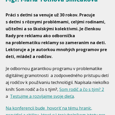
Práci s deťmi sa venuje už 30 rokov. Pracuje
s deťmi s rôznymi problémami, celými rodinami,
učiteľmi a so školskými kolektívmi. Je členkou
Rady pre reklamu ako odborníčka
na problematiku reklamy so zameraním na deti.
Lektoruje a je autorkou mnohých programov pre
deti, mládež a rodičov.
Je odbornou garantkou programu v problematike
digitálnej gramotnosti a zodpovedného prístupu detí
aj rodičov k používaniu technológií. Napísala niekoľko
kníh: Som rodič a čo s tým?,
Som rodič a čo s tým? 2
a
Testujme a rozvíjajme svoje dieťa
.
Na konferencii bude hovoriť na tému hraníc,
pravidiel a ritálov, ktoré sú trojuholníkom istoty pre