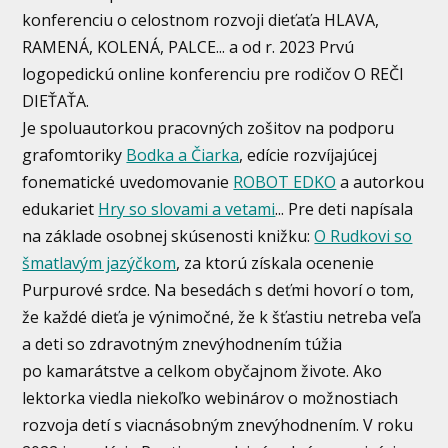
konferenciu o celostnom rozvoji dieťaťa HLAVA,
RAMENÁ, KOLENÁ, PALCE... a od r. 2023 Prvú
logopedickú online konferenciu pre rodičov O REČI
DIEŤAŤA.
Je spoluautorkou pracovných zošitov na podporu
grafomtoriky
Bodka a Čiarka
, edície rozvíjajúcej
fonematické uvedomovanie
ROBOT EDKO
a autorkou
edukariet
Hry so slovami a vetami
... Pre deti napísala
na základe osobnej skúsenosti knižku:
O Rudkovi so
šmatlavým jazýčkom
, za ktorú získala ocenenie
Purpurové srdce. Na besedách s deťmi hovorí o tom,
že každé dieťa je výnimočné, že k šťastiu netreba veľa
a deti so zdravotným znevýhodnením túžia
po kamarátstve a celkom obyčajnom živote. Ako
lektorka viedla niekoľko webinárov o možnostiach
rozvoja detí s viacnásobným znevýhodnením. V roku