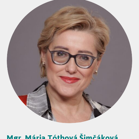
Mgr. Mária Tóthová Šimčáková