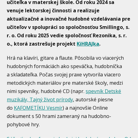
učiteľka v materskej škole. Od roku 2024 sa
venuje lektorskej činnosti a realizuje
aktualizačné a inovačné hudobné vzdelávania pre
učiteľov v spolupráci so spoločnosťou Smillingo, s.
r. o. Od roku 2025 vedie spoločnosť Rezonika, s. r.
o., ktorá zastrešuje projekt
KiHRAJka
.
Hrá na klavíri, gitare a flaute. Pôsobila vo viacerých
hudobných formáciách ako speváčka, hudobníčka
a skladateľka. Počas svojej praxe vytvorila viacero
metodických materiálov pre materské školy, medzi
nimi spevníky, hudobné CD (napr.
spevník Detské
muzikály,
Tajný život prírody
, autorské piesne
do
KAFOMETÍKU Vesmír
) a najnovšie Online
dokument s 50 hrami zameraný na hudobno-
pohybové hry.