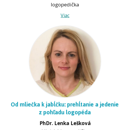
logopedička
Viac
Od mliečka k jabĺčku: prehĺtanie a jedenie
z pohľadu logopéda
PhDr. Lenka Lešková