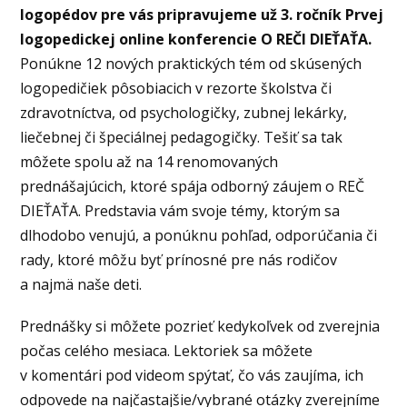
logopédov pre vás pripravujeme už 3. ročník Prvej
logopedickej online konferencie O REČI DIEŤAŤA.
Ponúkne 12 nových praktických tém od skúsených
logopedičiek pôsobiacich v rezorte školstva či
zdravotníctva, od psychologičky, zubnej lekárky,
liečebnej či špeciálnej pedagogičky. Tešiť sa tak
môžete spolu až na 14 renomovaných
prednášajúcich, ktoré spája odborný záujem o REČ
DIEŤAŤA. Predstavia vám svoje témy, ktorým sa
dlhodobo venujú, a ponúknu pohľad, odporúčania či
rady, ktoré môžu byť prínosné pre nás rodičov
a najmä naše deti.
Prednášky si môžete pozrieť kedykoľvek od zverejnia
počas celého mesiaca. Lektoriek sa môžete
v komentári pod videom spýtať, čo vás zaujíma, ich
odpovede na najčastajšie/vybrané otázky zverejníme