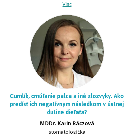
Viac
Cumlík, cmúľanie palca a iné zlozvyky. Ako
predísť ich negatívnym následkom v ústnej
dutine dieťaťa?
MDDr. Karin Ráczová
stomatologička