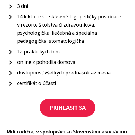
3 dni
14 lektoriek – skúsené logopedičky pôsobiace
v rezorte školstva či zdravotníctva,
psychologička, liečebná a špeciálna
pedagogička, stomatologička
12 praktických tém
online z pohodlia domova
dostupnosť všetkých prednášok až mesiac
certifikát o účasti
PRIHLÁSIŤ SA
Milí rodičia, v spolupráci so Slovenskou asociáciou