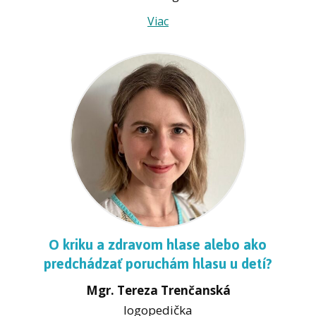
Viac
O kriku a zdravom hlase alebo ako
predchádzať poruchám hlasu u detí?
Mgr. Tereza Trenčanská
logopedička